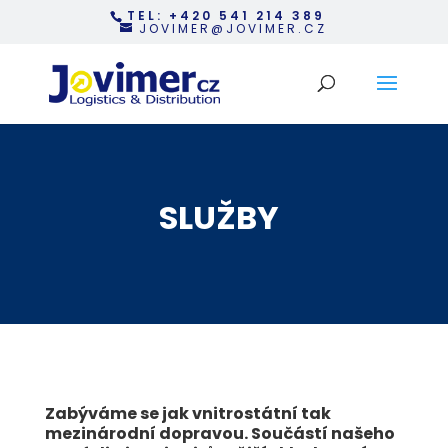
TEL: +420 541 214 389
JOVIMER@JOVIMER.CZ
SLUŽBY
Zabýváme se jak vnitrostátní tak
mezinárodní dopravou. Součástí našeho