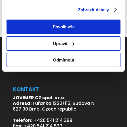
Zobrazit detaily
Povolit vše
Upravit
Odmítnout
KONTAKT
JOVIMER CZ spol. s r.o.
Adresa:
Tuřanka 1222/115, Budova N
627 00 Brno, Czech republic
Telefon:
+420 541 214 389
Fax:
+420 541 214 537