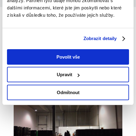
analýzy. Partneři tyto údaje mohou zkombinovat s
dalšími informacemi, které jste jim poskytli nebo které
získali v důsledku toho, že používáte jejich služby.
¡ALMACENAMOS EN LOS
Zobrazit detaily
SISTEMAS DE ESTANTERÍA
Y EN SUPERFICIE LIBRE!
Povolit vše
Upravit
Odmítnout