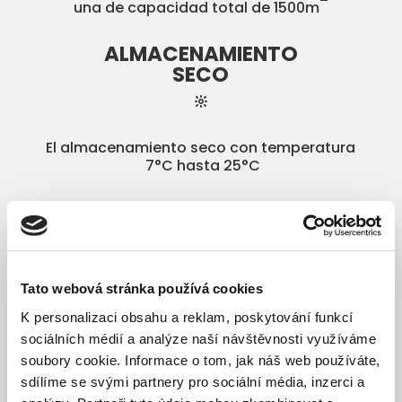
una de capacidad total de 1500m
ALMACENAMIENTO
SECO
El almacenamiento seco con temperatura
7°C hasta 25°C
ALMACENAMIENTO
REFRIGERADO
Tato webová stránka používá cookies
También almacenamos productos, cuales
K personalizaci obsahu a reklam, poskytování funkcí
necesitan el almacenamiento refrigerado.
sociálních médií a analýze naší návštěvnosti využíváme
Refrigeración está de 2°C hasta 8°C.
soubory cookie. Informace o tom, jak náš web používáte,
sdílíme se svými partnery pro sociální média, inzerci a