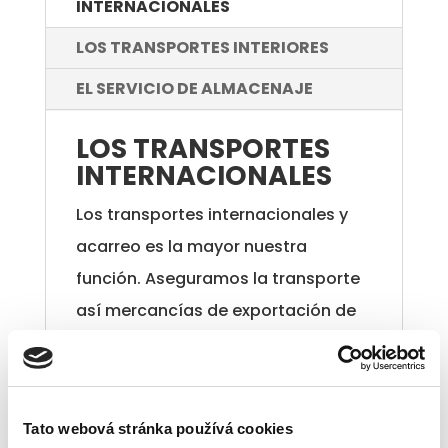
INTERNACIONALES
LOS TRANSPORTES INTERIORES
EL SERVICIO DE ALMACENAJE
LOS TRANSPORTES
INTERNACIONALES
Los transportes internacionales y
acarreo es la mayor nuestra
función. Aseguramos la transporte
así mercancías de exportación de
CZ a E, F, NL, B, GB, I, SLO, SK (España,
Francia, Países Bajos, Bélgica, Reino
Unido, Italia, Eslovenia, Eslovaquia)
Tato webová stránka používá cookies
así de importación a CZ.