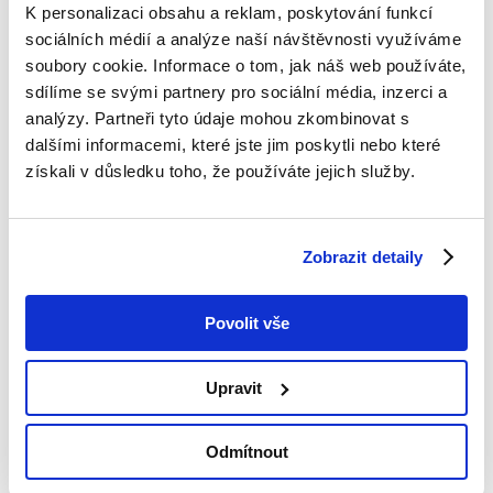
K personalizaci obsahu a reklam, poskytování funkcí
sociálních médií a analýze naší návštěvnosti využíváme
Departamento de transporte
soubory cookie. Informace o tom, jak náš web používáte,
internacional despacha todas las
sdílíme se svými partnery pro sociální média, inzerci a
distancias en Europa y nuestros
analýzy. Partneři tyto údaje mohou zkombinovat s
dalšími informacemi, které jste jim poskytli nebo které
apoderados hablan tan buen inglés
získali v důsledku toho, že používáte jejich služby.
como español y contactan con
nuestros socios en toda Europa.
Todos nuestros vehículos están
Zobrazit detaily
equipado por GPS.
Nos especializamos en el
Povolit vše
transporte camionero.
El transporte por piezas de 100 kg
Upravit
hasta 26,8 toneladas.
Estamos usando las camiónes
Odmítnout
semirremolques típicos.
También realizamos los